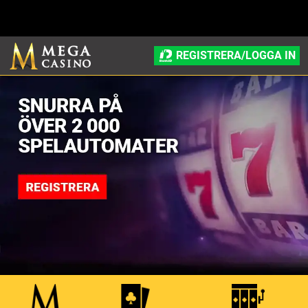
REGISTRERA/LOGGA IN