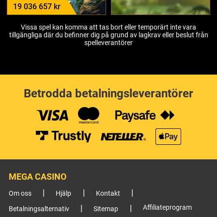
19 036 657 kr
Vissa spel kan komma att tas bort eller temporärt inte vara
tillgängliga där du befinner dig på grund av lagkrav eller beslut från
spelleverantörer
Betrodda betalningsleverantörer
MEGA CASINO
Om oss
Hjälp
Kontakt
Affiliateprogram
Betalningsalternativ
Sitemap