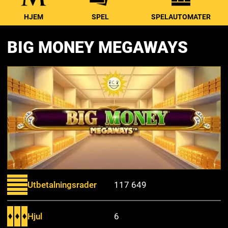
HJEM
SPEL
SPELAUTOMATER
BIG MONEY MEGAWAYS
Utbetalningsrader
117 649
Hjul
6