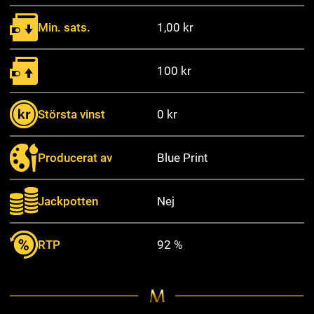
Min. sats.
1,00 kr
100 kr
Största vinst
0 kr
Producerat av
Blue Print
Jackpotten
Nej
RTP
92 %