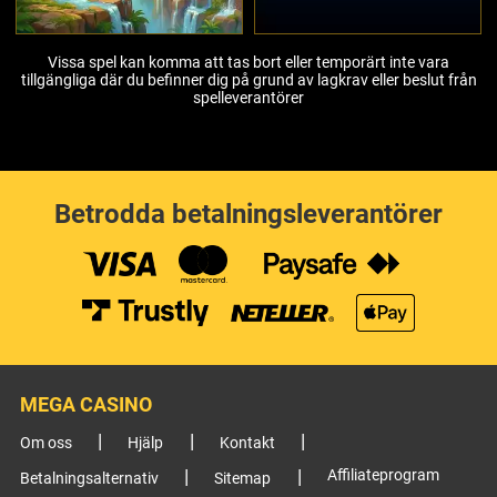
Vissa spel kan komma att tas bort eller temporärt inte vara
tillgängliga där du befinner dig på grund av lagkrav eller beslut från
spelleverantörer
Betrodda betalningsleverantörer
MEGA CASINO
Om oss
Hjälp
Kontakt
Affiliateprogram
Betalningsalternativ
Sitemap